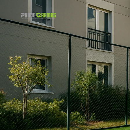
Líder
em
Ve
e
Instalação
Grama
Sint