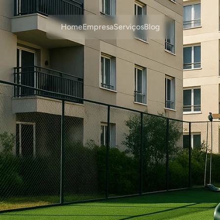
Home
Empresa
Serviços
Blog
ndas
de
ética