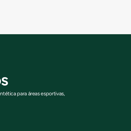
os
ética para áreas esportivas,
E
m