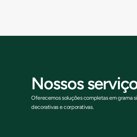
Nossos serviç
Oferecemos soluções completas em grama sint
decorativas e corporativas.
C
a