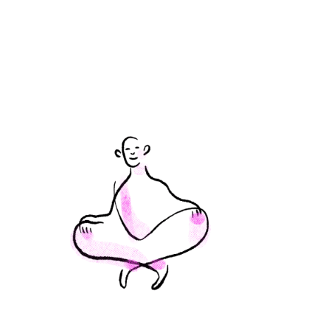
Solicite
um
orçamento