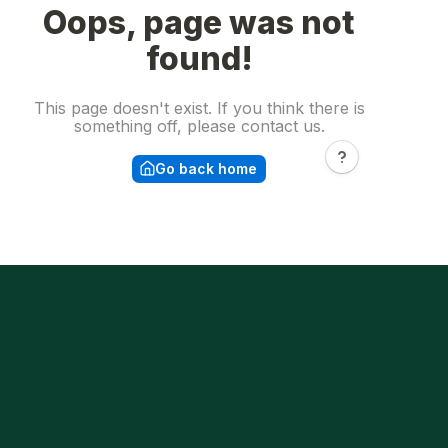
Precisa
transformar
o
seu
espaço
com
grama
sintética
profissional?.