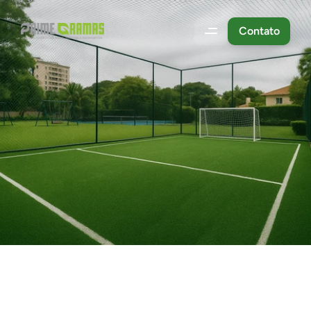
Contato
Campos
e
Quadras
Esportivas