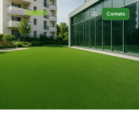
Contato
Sobre
a
Primegramas