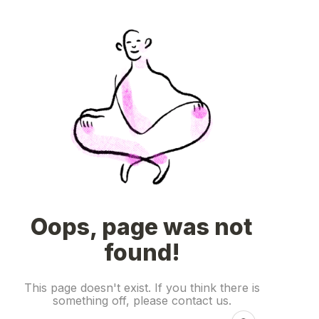
Solicite
um
orçamento